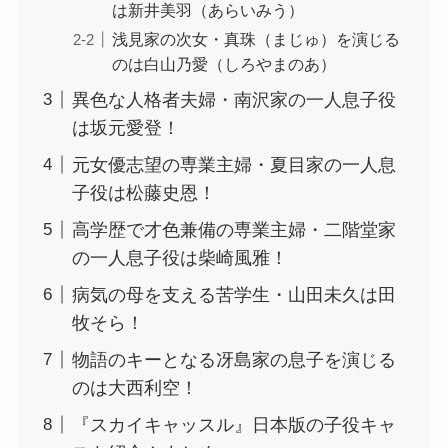
は新井美羽（あらいみう）
浅見家の次女・真珠（まじゅ）を演じる
のは白山乃愛（しろやまのあ）
異色な人格者夫婦・南沢家の一人息子役
は坂元愛登！
元女優志望の専業主婦・夏目家の一人息
子役は松藤史恩！
高学歴で才色兼備の専業主婦・二階堂家
の一人息子役は柴崎風雅！
病気の母を支える苦学生・山田未久は田
牧そら！
物語のキーとなる冴島家の息子を演じる
のは大西利空！
『スカイキャッスル』日本版の子役キャ