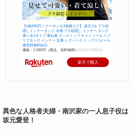
【1枚680円！クーポン＆3枚購入で】 楽天1位 ブラ紐
隠しインナータンク 冷感 ブラ紐隠し インナー タンク
選べる3タイプ 重ね着 タンクトップ キャミソール リブ
リブタンク インナー 定番 レディース トップス [メール
便送料無料][s2]
価格：2,580円（税込、送料無料)
(2024/7/14時点)
楽天で購入
異色な人格者夫婦・南沢家の一人息子役は
坂元愛登！