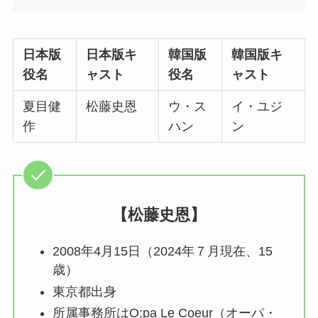
日本版
日本版キ
韓国版
韓国版キ
役名
ャスト
役名
ャスト
夏目健
松藤史恩
ウ・ス
イ・ユジ
作
ハン
ン
【松藤史恩】
2008年4月15日（2024年７月現在、15
歳）
東京都出身
所属事務所はO:pa Le Coeur（オーパ・