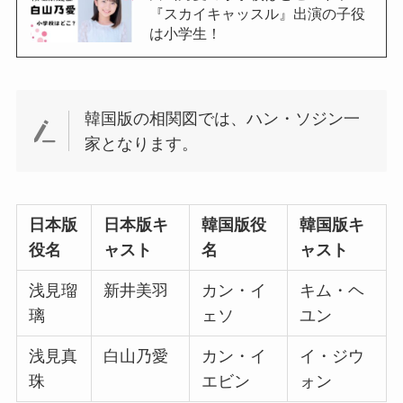
『スカイキャッスル』出演の子役
は小学生！
韓国版の相関図では、ハン・ソジン一
家となります。
日本版
日本版キ
韓国版役
韓国版キ
役名
ャスト
名
ャスト
浅見瑠
新井美羽
カン・イ
キム・ヘ
璃
ェソ
ユン
浅見真
白山乃愛
カン・イ
イ・ジウ
珠
エビン
ォン