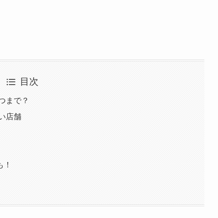
目次
いつまで？
扱い店舗
も！