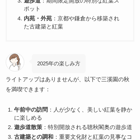
遊歩道
：期間限定開放の特別な紅葉ス
ポット
内苑・外苑
：京都や鎌倉から移築され
た古建築と紅葉
2025年の楽しみ方
ライトアップはありませんが、以下で三溪園の秋
を満喫できます：
午前中の訪問
：人が少なく、美しい紅葉を静か
に楽しめる
遊歩道散策
：特別開放される聴秋閣奥の遊歩道
古建築との調和
：重要文化財と紅葉の見事なコ