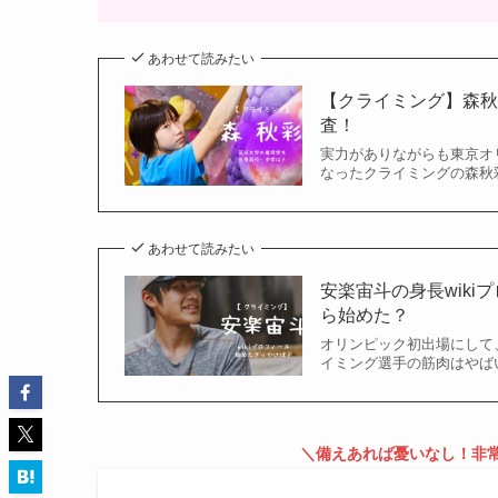
あわせて読みたい
【クライミング】森
査！
実力がありながらも東京オ
なったクライミングの森秋彩
あわせて読みたい
安楽宙斗の身長wik
ら始めた？
オリンピック初出場にして
イミング選手の筋肉はやば
＼備えあれば憂いなし！非