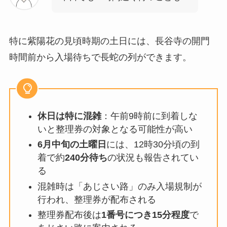
特に紫陽花の見頃時期の土日には、長谷寺の開門
時間前から入場待ちで長蛇の列ができます。
休日は特に混雑
：午前9時前に到着しな
いと整理券の対象となる可能性が高い
6月中旬の土曜日
には、12時30分頃の到
着で約
240分待ち
の状況も報告されてい
る
混雑時は「あじさい路」のみ入場規制が
行われ、整理券が配布される
整理券配布後は
1番号につき15分程度
で