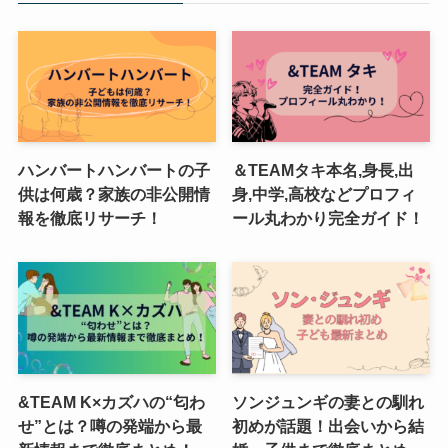
ハンバートハンバートの子
＆TEAMタキ本名,身長,出
供は何歳？家族の非公開情
身,中学,高校などプロフィ
報を徹底リサーチ！
ール丸わかり完全ガイド！
&TEAM K×カズハの“匂わ
ソンジュンギの妻との馴れ
せ”とは？噂の発端から最
初めが話題！出会いから結