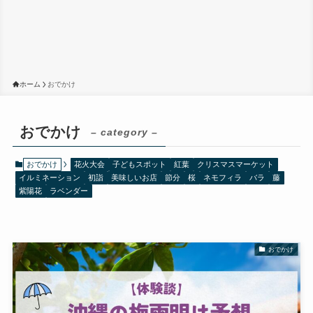
ホーム
おでかけ
おでかけ
– category –
おでかけ
花火大会
子どもスポット
紅葉
クリスマスマーケット
イルミネーション
初詣
美味しいお店
節分
桜
ネモフィラ
バラ
藤
紫陽花
ラベンダー
おでかけ