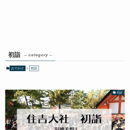
初詣
– category –
おでかけ
初詣
初詣